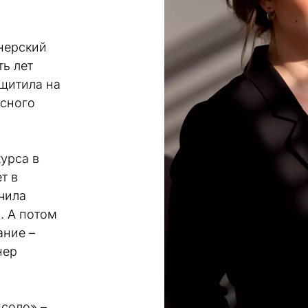
ерский 
ь лет 
щитила на 
сного 
урса в 
 в 
ила 
. А потом 
ние – 
ер 
соло» – 