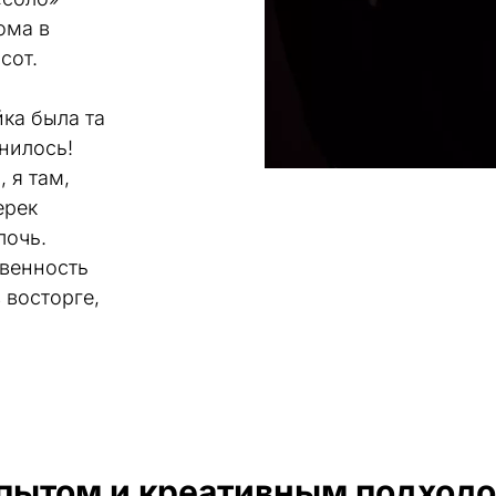
ма в 
сот.
ка была та 
илось! 
 я там, 
рек 
очь. 
венность 
восторге, 
опытом и креативным подход