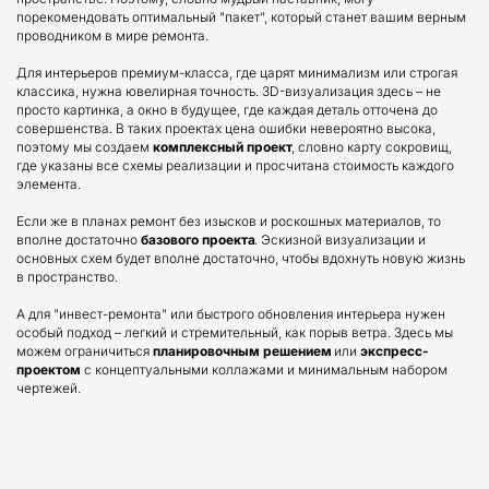
порекомендовать оптимальный "пакет", который станет вашим верным 
проводником в мире ремонта.
Для интерьеров премиум-класса, где царят минимализм или строгая 
классика, нужна ювелирная точность. 3D-визуализация здесь – не 
просто картинка, а окно в будущее, где каждая деталь отточена до 
совершенства. В таких проектах цена ошибки невероятно высока, 
поэтому мы создаем 
комплексный проект
, словно карту сокровищ, 
где указаны все схемы реализации и просчитана стоимость каждого 
элемента.
Если же в планах ремонт без изысков и роскошных материалов, то 
вполне достаточно 
базового проекта
. Эскизной визуализации и 
основных схем будет вполне достаточно, чтобы вдохнуть новую жизнь 
в пространство.
А для "инвест-ремонта" или быстрого обновления интерьера нужен 
особый подход – легкий и стремительный, как порыв ветра. Здесь мы 
можем ограничиться 
планировочным решением
 или 
экспресс-
проектом
 с концептуальными коллажами и минимальным набором 
чертежей.